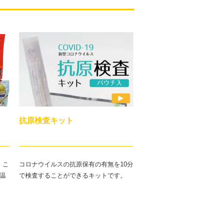
抗原検査キット
、こ
コロナウイルスの抗原保有の有無を10分
温
で検査することができるキットです。