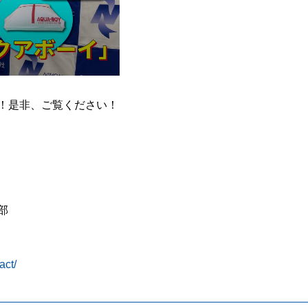
！是非、ご覧ください！
部
act/