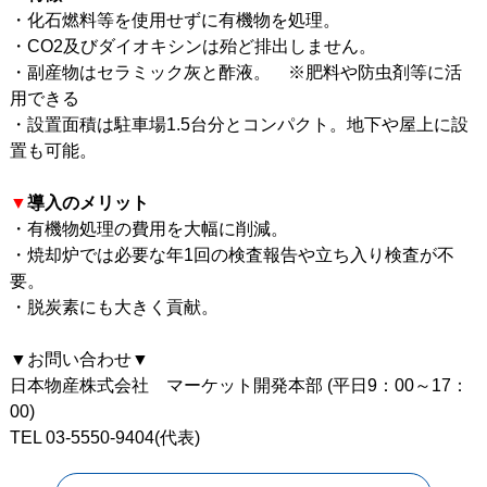
・化石燃料等を使用せずに有機物を処理。
・CO2及びダイオキシンは殆ど排出しません。
・副産物はセラミック灰と酢液。 ※肥料や防虫剤等に活
用できる
・設置面積は駐車場1.5台分とコンパクト。地下や屋上に設
置も可能。
▼
導入のメリット
・有機物処理の費用を大幅に削減。
・焼却炉では必要な年1回の検査報告や立ち入り検査が不
要。
・脱炭素にも大きく貢献。
▼お問い合わせ▼
日本物産株式会社 マーケット開発本部 (平日9：00～17：
00)
TEL 03-5550-9404(代表)