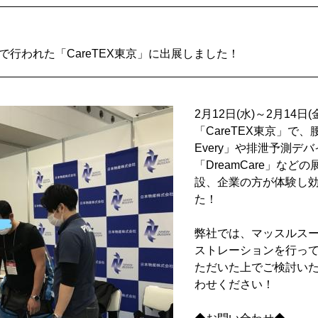
サイトで行われた「CareTEX東京」に出展しました！
2月12日(水)～2月14
「CareTEX東京」で
Every」や排泄予測デ
「DreamCare」な
設、企業の方が体験し
た！
弊社では、マッスルスー
ストレーションを行っ
ただいた上でご検討い
わせください！