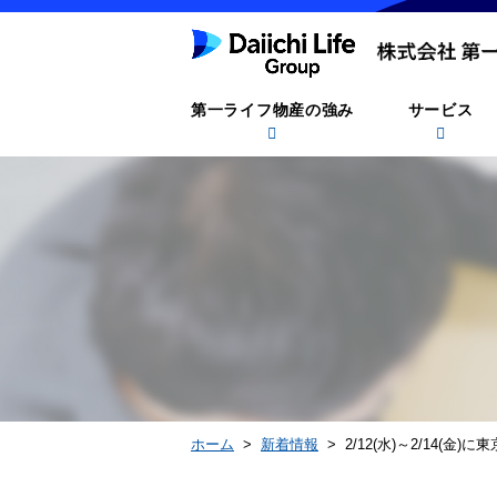
第一ライフ物産の強み
サービス
ホーム
>
新着情報
> 2/12(水)～2/14(