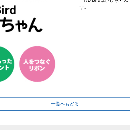
「NB Birdはぴぴち
す。
一覧へもどる