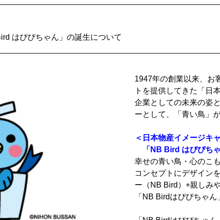
ird はぴぴちゃん」の誕生について
1947年の創業以来、
トを提供してきた「日
企業としての未来の姿
ーとして、「青い鳥」
＜日本物産イメージキ
「NB Bird はぴぴち
幸せの青い鳥・心のこ
コンセプトにデザイン
ー（NB Bird）+親
「NB Birdはぴぴち